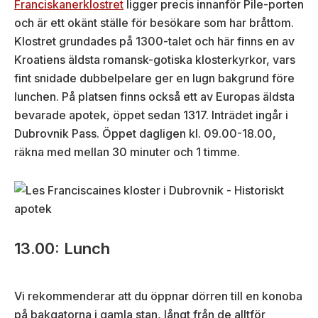
Franciskanerklostret
ligger precis innanför Pile-porten
och är ett okänt ställe för besökare som har bråttom.
Klostret grundades på 1300-talet och här finns en av
Kroatiens äldsta romansk-gotiska klosterkyrkor, vars
fint snidade dubbelpelare ger en lugn bakgrund före
lunchen. På platsen finns också ett av Europas äldsta
bevarade apotek, öppet sedan 1317. Inträdet ingår i
Dubrovnik Pass. Öppet dagligen kl. 09.00-18.00,
räkna med mellan 30 minuter och 1 timme.
13.00: Lunch
Vi rekommenderar att du öppnar dörren till en konoba
på bakgatorna i gamla stan, långt från de alltför