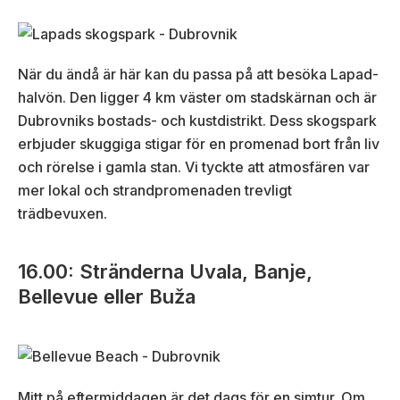
När du ändå är här kan du passa på att besöka Lapad-
halvön. Den ligger 4 km väster om stadskärnan och är
Dubrovniks bostads- och kustdistrikt. Dess skogspark
erbjuder skuggiga stigar för en promenad bort från liv
och rörelse i gamla stan. Vi tyckte att atmosfären var
mer lokal och strandpromenaden trevligt
trädbevuxen.
16.00: Stränderna Uvala, Banje,
Bellevue eller Buža
Mitt på eftermiddagen är det dags för en simtur. Om