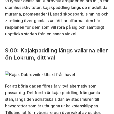
Vi tycker också att Dubrovnik erbjuder en bra miljö för
utomhusaktiviteter: kajakpaddling längs de medeltida
murarna, promenader i Lapad skogspark, simning och
zip-lining över gamla stan. Vi har utformat den här
resplanen för dem som vill röra på sig och samtidigt
upptäcka staden från en annan vinkel.
9.00: Kajakpaddling längs vallarna eller
ön Lokrum, ditt val
För att börja dagen föreslår vi två alternativ som
passar dig. Det första är kajakpaddling från gamla
stan, längs den adriatiska sidan av stadsmuren till
havsgrottor som är uthuggna ur kalkstensklippan.
Tillgängligt för nybörjare och övervakat av guider,