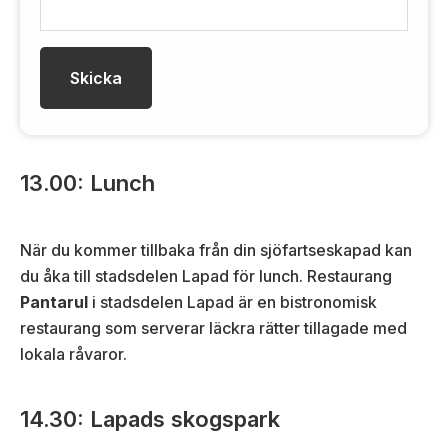
-
p
o
s
t
13.00: Lunch
När du kommer tillbaka från din sjöfartseskapad kan
du åka till stadsdelen Lapad för lunch. Restaurang
Pantarul
i stadsdelen Lapad är en bistronomisk
restaurang som serverar läckra rätter tillagade med
lokala råvaror.
14.30: Lapads skogspark