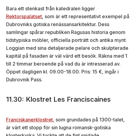
Bara ett stenkast från katedralen ligger
Rektorspalatset
, som är ett representativt exempel på
Dubrovniks gotiska renässansarkitektur. Dess
samlingar spårar republiken Ragusas historia genom
tidstypiska möbler, officiella porträtt och antika mynt.
Loggian med sina detaljerade pelare och skulpterade
kapitäl på fasaden är väl värd ett besök. Räkna med 1
till 2 timmar beroende på vad du är intresserad av.
Öppet dagligen kl. 09.00-18.00. Pris: 15 €, ingår i
Dubrovnik Pass.
11.30: Klostret Les Franciscaines
Franciskanerklostret
, som grundades på 1300-talet,
är värt ett stopp för sin lugna romansk-gotiska
klosterkyrka. Vi tyckte att de fint snidade