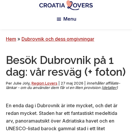
Hoppa
Hoppa
Hoppa
till
till
till
Croatia
Pour
Lovers
Menu
huvudinnehåll
primärt
sidfoten
réveiller
sidofält
vos
sens
Hem
»
Dubrovnik och dess omgivningar
en
Croatie
Besök Dubrovnik på 1
-
Le
dag: vår resväg (+ foton)
blog
de
Per
Julie Joly
,
Region Lovers
|
27 maj 2026
|
innehåller affiliate-
länkar - om du använder dem får vi en liten provision (
detaljer
)
Claire
et
En enda dag i Dubrovnik är inte mycket, och det är
Manu
redan mycket. Staden har ett fantastiskt medeltida
arv, panoramautsikt över Adriatiska havet och en
UNESCO-listad barock gammal stad i ett litet