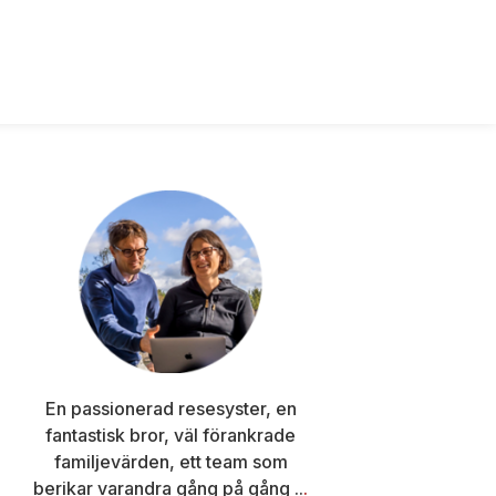
Primärt
sidofält
En passionerad resesyster, en
fantastisk bror, väl förankrade
familjevärden, ett team som
berikar varandra gång på gång ..
.