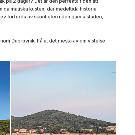
ik på 2 dagar? Det är den perfekta tiden att
 dalmatiska kusten, där medeltida historia,
lev förförda av skönheten i den gamla staden,
nom Dubrovnik. Få ut det mesta av din vistelse