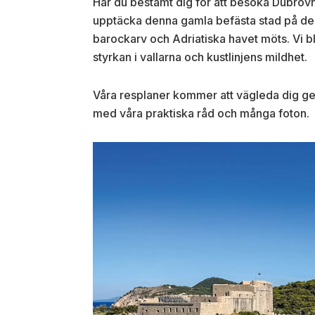
Har du bestämt dig för att besöka Dubrovn
upptäcka denna gamla befästa stad på den
barockarv och Adriatiska havet möts. Vi b
styrkan i vallarna och kustlinjens mildhet.
Våra resplaner kommer att vägleda dig ge
med våra praktiska råd och många foton.