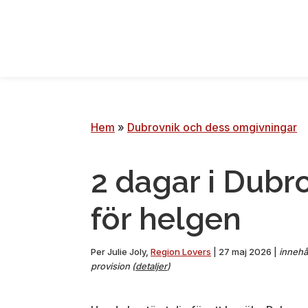
Hoppa
Hoppa
Hoppa
Hoppa
till
till
till
till
primär
huvudinnehåll
primärt
sidfoten
navigering
sidofält
Hem
»
Dubrovnik och dess omgivningar
2 dagar i Dubro
för helgen
Per
Julie Joly
,
Region Lovers
|
27 maj 2026
|
innehål
provision (
detaljer
)