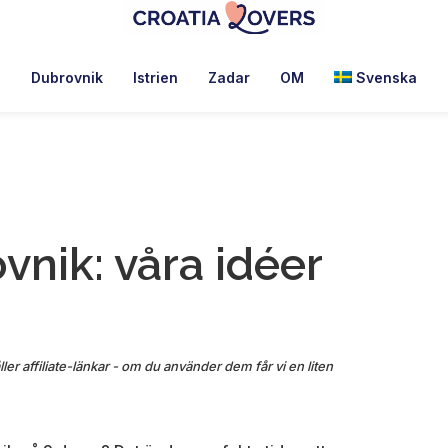
Croatia
Pour
Lovers
réveiller
Dubrovnik
Istrien
Zadar
OM
Svenska
vos
sens
en
Croatie
-
Le
vnik: våra idéer
blog
de
Claire
et
Manu
ler affiliate-länkar - om du använder dem får vi en liten