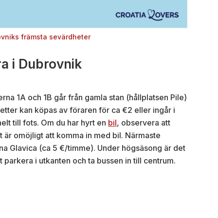
ovniks främsta sevärdheter
ra i Dubrovnik
jerna 1A och 1B går från gamla stan (hållplatsen Pile)
jetter kan köpas av föraren för ca €2 eller ingår i
t till fots. Om du har hyrt en
bil
, observera att
et är omöjligt att komma in med bil. Närmaste
lijina Glavica (ca 5 €/timme). Under högsäsong är det
t parkera i utkanten och ta bussen in till centrum.