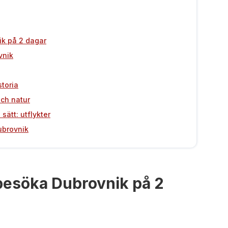
ik på 2 dagar
vnik
storia
och natur
ätt: utflykter
Dubrovnik
t besöka Dubrovnik på 2