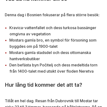
Denna dag i Bosnien fokuserar på flera större besök:
Kravica-vattenfallet och dess turkosa bassänger
omgivna av vegetation
Mostars gamla bro, en symbol för försoning som
byggdes om på 1900-talet
Mostars gamla stadsdel och dess ottomanska
hantverksbutiker
Den befästa byn Počitelj och dess medeltida torn
från 1400-talet med utsikt över floden Neretva
Hur lång tid kommer det att ta?
Tillåt en hel dag. Resan från Dubrovnik till Mostar tar
cirka 2? till 3 timmar, beroende på hållplatserna. På en