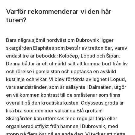
Varför rekommenderar vi den här
turen?
Bara några sjömil nordväst om Dubrovnik ligger
skärgården Elaphites som består av tretton öar, varav
endast tre är bebodda: Koločep, Lopud och Šipan.
Denna båttur är ett utmärkt sätt att komma bort från liv
och rörelse i gamla stan och upptäcka en avskild
kustlinje och vikar. Vi blev förförda av lugnet i Lopud,
vars sandstränder, som är sällsynta i Dalmatien, utgör
en välkommen kontrast till de småstenar som finns
överallt på den kroatiska kusten. Odysseus grotta är
lika bra som den mer välkända Blå grottan!
Skärgården kan utforskas med reguljär färja eller
organiserad utflykt från hamnen i Dubrovnik, med
stopp på flera öar på en enda dag. Vi tycker att detta