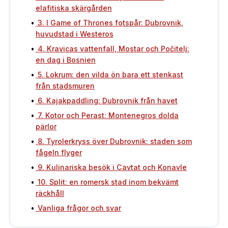
elafitiska skärgården
3. I Game of Thrones fotspår: Dubrovnik,
huvudstad i Westeros
4. Kravicas vattenfall, Mostar och Počitelj:
en dag i Bosnien
5. Lokrum: den vilda ön bara ett stenkast
från stadsmuren
6. Kajakpaddling: Dubrovnik från havet
7. Kotor och Perast: Montenegros dolda
pärlor
8. Tyrolerkryss över Dubrovnik: staden som
fågeln flyger
9. Kulinariska besök i Cavtat och Konavle
10. Split: en romersk stad inom bekvämt
räckhåll
Vanliga frågor och svar