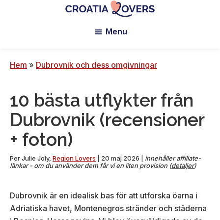
Hoppa
Hoppa
Hoppa
till
till
till
Croatia
Pour
Lovers
Menu
huvudinnehåll
primärt
sidfoten
réveiller
sidofält
vos
sens
Hem
»
Dubrovnik och dess omgivningar
en
Croatie
10 bästa utflykter från
-
Le
Dubrovnik (recensioner
blog
+ foton)
de
Claire
Per
Julie Joly
,
Region Lovers
|
20 maj 2026
|
innehåller affiliate-
et
länkar - om du använder dem får vi en liten provision (
detaljer
)
Manu
Dubrovnik är en idealisk bas för att utforska öarna i
Adriatiska havet, Montenegros stränder och städerna