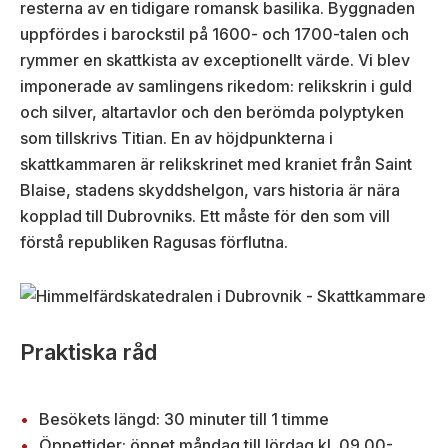
resterna av en tidigare romansk basilika. Byggnaden
uppfördes i barockstil på 1600- och 1700-talen och
rymmer en skattkista av exceptionellt värde. Vi blev
imponerade av samlingens rikedom: relikskrin i guld
och silver, altartavlor och den berömda polyptyken
som tillskrivs Titian. En av höjdpunkterna i
skattkammaren är relikskrinet med kraniet från Saint
Blaise, stadens skyddshelgon, vars historia är nära
kopplad till Dubrovniks. Ett måste för den som vill
förstå republiken Ragusas förflutna.
Praktiska råd
Besökets längd: 30 minuter till 1 timme
Öppettider: öppet måndag till lördag kl. 09.00-