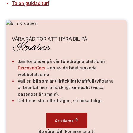
Ta en guidad tur!
VÅRA RÅD FÖR ATT HYRA BIL PÅ
Kroatien
Jämför priser på vår föredragna plattform:
DiscoverCars
– en av de bäst rankade
webbplatserna.
Välj en
bil som är tillräckligt kraftfull
(vägarna
är branta) men tillräckligt
kompakt
(vissa
passager är smala).
Det finns stor efterfrågan, så
boka tidigt
.
Se bilarna
Se våra råd
(kommer snart)