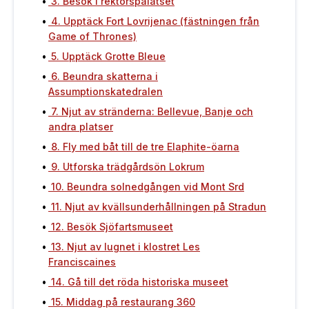
3. Besök i rektorspalatset
4. Upptäck Fort Lovrijenac (fästningen från
Game of Thrones)
5. Upptäck Grotte Bleue
6. Beundra skatterna i
Assumptionskatedralen
7. Njut av stränderna: Bellevue, Banje och
andra platser
8. Fly med båt till de tre Elaphite-öarna
9. Utforska trädgårdsön Lokrum
10. Beundra solnedgången vid Mont Srd
11. Njut av kvällsunderhållningen på Stradun
12. Besök Sjöfartsmuseet
13. Njut av lugnet i klostret Les
Franciscaines
14. Gå till det röda historiska museet
15. Middag på restaurang 360