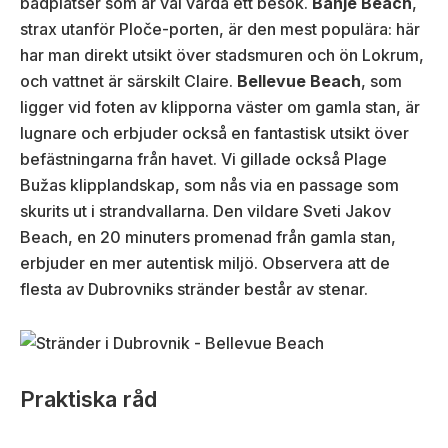
badplatser som är väl värda ett besök.
Banje Beach
,
strax utanför Ploče-porten, är den mest populära: här
har man direkt utsikt över stadsmuren och ön Lokrum,
och vattnet är särskilt Claire.
Bellevue Beach
, som
ligger vid foten av klipporna väster om gamla stan, är
lugnare och erbjuder också en fantastisk utsikt över
befästningarna från havet. Vi gillade också Plage
Bužas klipplandskap, som nås via en passage som
skurits ut i strandvallarna. Den vildare Sveti Jakov
Beach, en 20 minuters promenad från gamla stan,
erbjuder en mer autentisk miljö. Observera att de
flesta av Dubrovniks stränder består av stenar.
Praktiska råd