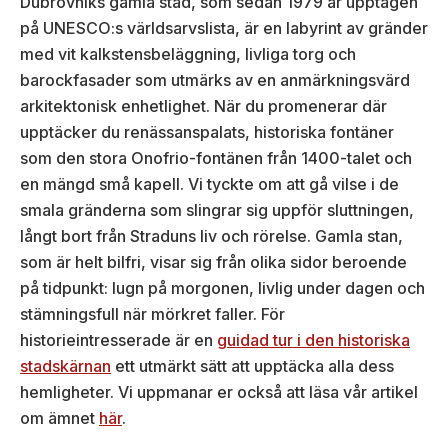
Dubrovniks gamla stad, som sedan 1979 är upptagen
på UNESCO:s världsarvslista, är en labyrint av gränder
med vit kalkstensbeläggning, livliga torg och
barockfasader som utmärks av en anmärkningsvärd
arkitektonisk enhetlighet. När du promenerar där
upptäcker du renässanspalats, historiska fontäner
som den stora Onofrio-fontänen från 1400-talet och
en mängd små kapell. Vi tyckte om att gå vilse i de
smala gränderna som slingrar sig uppför sluttningen,
långt bort från Straduns liv och rörelse. Gamla stan,
som är helt bilfri, visar sig från olika sidor beroende
på tidpunkt: lugn på morgonen, livlig under dagen och
stämningsfull när mörkret faller. För
historieintresserade är en
guidad tur i den historiska
stadskärnan
ett utmärkt sätt att upptäcka alla dess
hemligheter. Vi uppmanar er också att läsa vår artikel
om ämnet
här
.