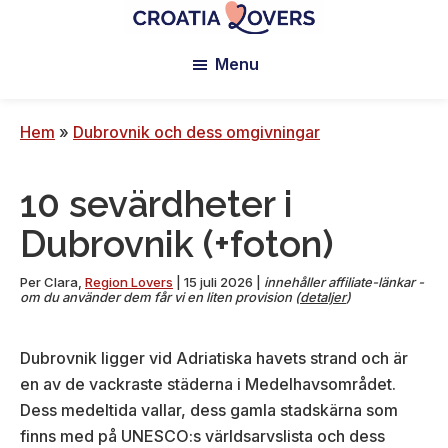
Hoppa
Hoppa
Hoppa
till
till
till
Croatia
Pour
Lovers
Menu
huvudinnehåll
primärt
sidfoten
réveiller
sidofält
vos
sens
Hem
»
Dubrovnik och dess omgivningar
en
Croatie
10 sevärdheter i
-
Le
Dubrovnik (+foton)
blog
de
Per
Clara
,
Region Lovers
|
15 juli 2026
|
innehåller affiliate-länkar -
om du använder dem får vi en liten provision (
detaljer
)
Claire
et
Dubrovnik ligger vid Adriatiska havets strand och är
Manu
en av de vackraste städerna i Medelhavsområdet.
Dess medeltida vallar, dess gamla stadskärna som
finns med på UNESCO:s världsarvslista och dess