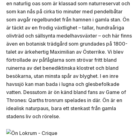
en naturlig oas som är klassad som naturreservat och
som kan nås på cirka tio minuter med pendelbåtar
som avgår regelbundet från hamnen i gamla stan. Ön
är täckt av en frodig växtlighet – tallar, hundraåriga
olivträd och sällsynta medelhavsväxter – och här finns
även en botanisk trädgård som grundades på 1800-
talet av ärkehertig Maximilian av Österrike. Vi blev
förtrollade av påfåglarna som strövar fritt bland
ruinerna av det benediktinska klostret och bland
besökarna, utan minsta spår av blyghet. I en inre
havssjö kan man bada i lugna och glesbefolkade
vatten. Dessutom är ön känd bland fans av Game of
Thrones: Qarths tronrum spelades in där. Ön är en
idealisk naturpaus, bara ett stenkast från gamla
stadens liv och rörelse.