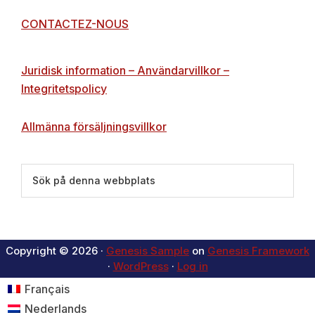
CONTACTEZ-NOUS
Juridisk information – Användarvillkor –
Integritetspolicy
Allmänna försäljningsvillkor
Sök
på
denna
webbplats
Copyright © 2026 ·
Genesis Sample
on
Genesis Framework
·
WordPress
·
Log in
Français
Nederlands