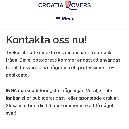
Hoppa
Hoppa
Hoppa
till
till
till
Croatia
Pour
Lovers
Menu
huvudinnehåll
primärt
sidfoten
réveiller
sidofält
vos
sens
Kontakta oss nu!
en
Croatie
Tveka inte att kontakta oss om du har en specifik
-
fråga. Din e-postadress kommer endast att användas
Le
för att besvara dina frågor via ett professionellt e-
blog
postkonto.
de
Claire
INGA
marknadsföringsförfrågningar: Vi säljer inte
et
länkar
eller publicerar gäst- eller sponsrade artiklar.
Manu
Slösa inte bort din tid, du kommer inte att få något
svar!