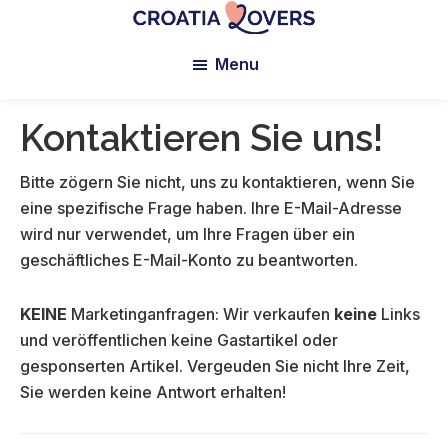
Zum
Zur
Zur
Hauptinhalt
primären
Fußzeile
Croatia
Pour
Lovers
Menu
springen
Seitenleiste
springen
réveiller
springen
vos
sens
Kontaktieren Sie uns!
en
Croatie
Bitte zögern Sie nicht, uns zu kontaktieren, wenn Sie
-
eine spezifische Frage haben. Ihre E-Mail-Adresse
Le
wird nur verwendet, um Ihre Fragen über ein
blog
geschäftliches E-Mail-Konto zu beantworten.
de
Claire
KEINE
Marketinganfragen: Wir verkaufen
keine
Links
et
und veröffentlichen keine Gastartikel oder
Manu
gesponserten Artikel. Vergeuden Sie nicht Ihre Zeit,
Sie werden keine Antwort erhalten!