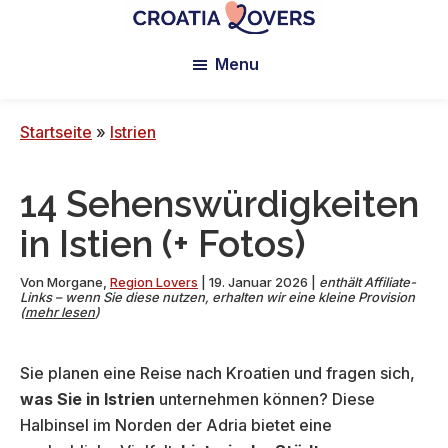
Zum
Zur
Zur
Hauptinhalt
primären
Fußzeile
Croatia
Pour
Lovers
Menu
springen
Seitenleiste
springen
réveiller
springen
vos
sens
Startseite
»
Istrien
en
Croatie
14 Sehenswürdigkeiten
-
Le
in Istien (+ Fotos)
blog
de
Von
Morgane
,
Region Lovers
|
19. Januar 2026
|
enthält Affiliate-
Links – wenn Sie diese nutzen, erhalten wir eine kleine Provision
Claire
(
mehr lesen
)
et
Manu
Sie planen eine Reise nach Kroatien und fragen sich,
was Sie in Istrien
unternehmen können? Diese
Halbinsel im Norden der Adria bietet eine