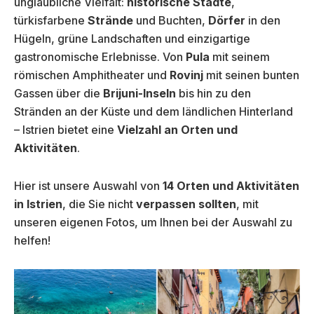
unglaubliche Vielfalt:
historische Städte
,
türkisfarbene
Strände
und Buchten,
Dörfer
in den
Hügeln, grüne Landschaften und einzigartige
gastronomische Erlebnisse. Von
Pula
mit seinem
römischen Amphitheater und
Rovinj
mit seinen bunten
Gassen über die
Brijuni-Inseln
bis hin zu den
Stränden an der Küste und dem ländlichen Hinterland
– Istrien bietet eine
Vielzahl an Orten und
Aktivitäten
.
Hier ist unsere Auswahl von
14 Orten und Aktivitäten
in Istrien
, die Sie nicht
verpassen sollten
, mit
unseren eigenen Fotos, um Ihnen bei der Auswahl zu
helfen!