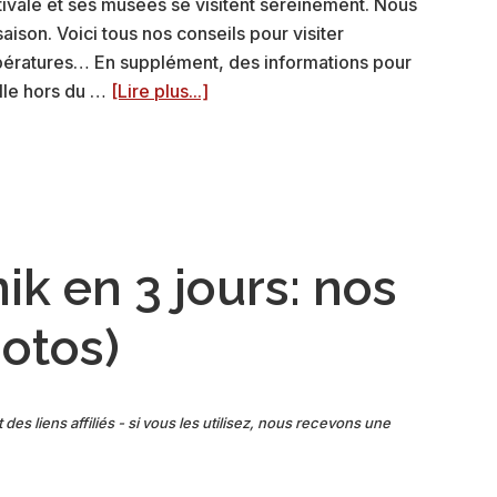
ivale et ses musées se visitent sereinement. Nous
ison. Voici tous nos conseils pour visiter
mpératures… En supplément, des informations pour
à
lle hors du …
[Lire plus...]
proposVisiter
Dubrovnik
en
hiver:
nos
conseils
ik en 3 jours: nos
(+
que
hotos)
faire)
 des liens affiliés - si vous les utilisez, nous recevons une