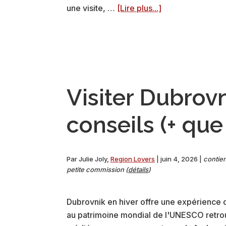
à
une visite, …
[Lire plus...]
proposOù
se
garer
à
Dubrovnik
(conseils,
Visiter Dubrovn
parkings…)
conseils (+ que 
Par
Julie Joly
,
Region Lovers
|
juin 4, 2026
|
contien
petite commission (
détails
)
Dubrovnik en hiver offre une expérience dif
au patrimoine mondial de l'UNESCO retro