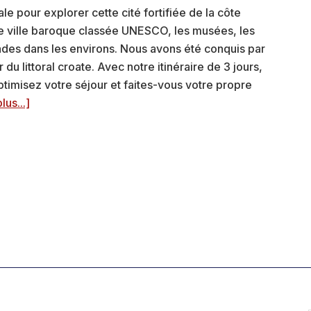
ale pour explorer cette cité fortifiée de la côte
le ville baroque classée UNESCO, les musées, les
ades dans les environs. Nous avons été conquis par
du littoral croate. Avec notre itinéraire de 3 jours,
timisez votre séjour et faites-vous votre propre
à
lus...]
proposVisiter
Dubrovnik
en
3
jours:
nos
itinéraires
(+
photos)