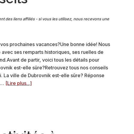
nt des liens affiliés - si vous les utilisez, nous recevons une
r vos prochaines vacances?Une bonne idée! Nous
 avec ses remparts historiques, ses ruelles de
d.Avant de partir, voici tous les détails pour
rovnik est-elle sûre?Retrouvez tous nos conseils
i. La ville de Dubrovnik est-elle sûre? Réponse
à
n …
[Lire plus...]
proposDubrovnik
est-
elle
sûre?
Nos
réponses