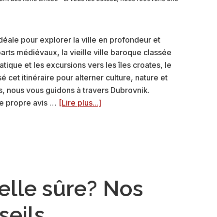
éale pour explorer la ville en profondeur et
arts médiévaux, la vieille ville baroque classée
ique et les excursions vers les îles croates, le
et itinéraire pour alterner culture, nature et
es, nous vous guidons à travers Dubrovnik.
à
re propre avis …
[Lire plus...]
propos1
semaine
à
Dubrovnik:
nos
itinéraires
elle sûre? Nos
(+
photos)
seils