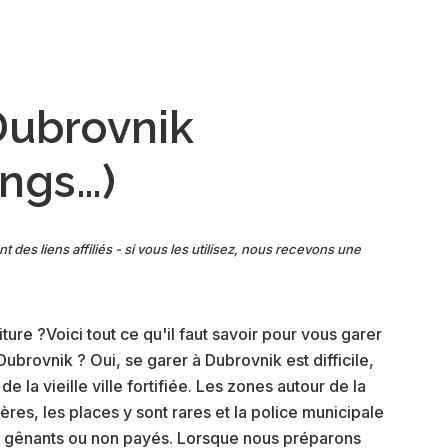
meilleures
activités
à
Dubrovnik
avec
Dubrovnik
enfants
(+
ings…)
conseils)
nt des liens affiliés - si vous les utilisez, nous recevons une
ure ?Voici tout ce qu'il faut savoir pour vous garer
 Dubrovnik ? Oui, se garer à Dubrovnik est difficile,
 la vieille ville fortifiée. Les zones autour de la
hères, les places y sont rares et la police municipale
ts gênants ou non payés. Lorsque nous préparons