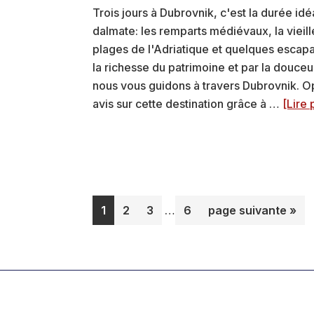
Trois jours à Dubrovnik, c'est la durée idé
dalmate: les remparts médiévaux, la vieil
plages de l'Adriatique et quelques escap
la richesse du patrimoine et par la douceur 
nous vous guidons à travers Dubrovnik. Op
avis sur cette destination grâce à …
[Lire p
Pages
Page
Page
Page
Page
Aller
1
2
3
…
6
page suivante »
provisoires
à
omises
la