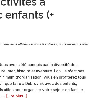
ctivités à
+
conseils
 enfants (+
nt des liens affiliés - si vous les utilisez, nous recevons une
 Nous avons été conquis par la diversité des
re, mer, histoire et aventure. La ville n'est pas
minimum d'organisation, vous en profiterez tous
r que faire à Dubrovnik avec des enfants,
s utiles pour organiser votre séjour en famille.
à
ne …
[Lire plus...]
propos12