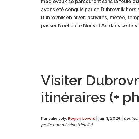
médiévaux se parcourent sans la foule est
avons été conquis par ce Dubrovnik hors sa
Dubrovnik en hiver: activités, météo, te
passer Noël ou le Nouvel An dans cette vi
Visiter Dubrovn
itinéraires (+ p
Par
Julie Joly
,
Region Lovers
|
juin 1, 2026
|
contient
petite commission (
détails
)