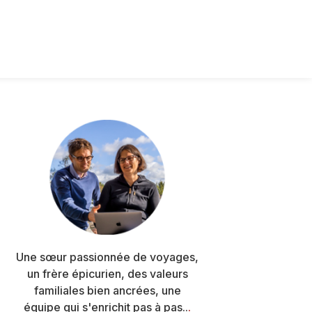
Barre
latérale
principale
Une sœur passionnée de voyages,
un frère épicurien, des valeurs
familiales bien ancrées, une
équipe qui s'enrichit pas à pas..
.