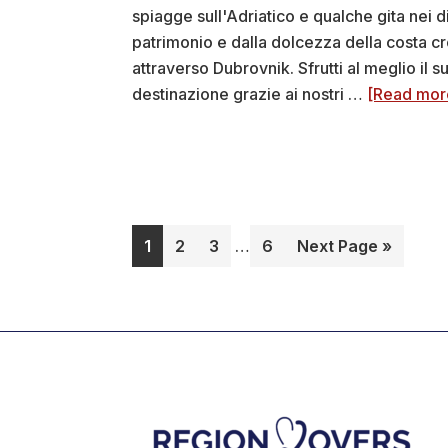
spiagge sull'Adriatico e qualche gita nei d
patrimonio e dalla dolcezza della costa croa
attraverso Dubrovnik. Sfrutti al meglio il 
destinazione grazie ai nostri …
[Read more
Interim
Pagina
Pagina
Pagina
Pagina
Go
1
2
3
…
6
Next Page »
pages
to
omitted
Footer