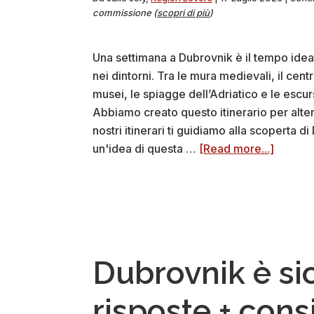
commissione (
scopri di più
)
Una settimana a Dubrovnik è il tempo ideal
nei dintorni. Tra le mura medievali, il ce
musei, le spiagge dell’Adriatico e le escur
Abbiamo creato questo itinerario per altern
nostri itinerari ti guidiamo alla scoperta di
about
un'idea di questa …
[Read more...]
1
settima
a
Dubrovn
i
nostri
Dubrovnik è si
itinerari
(+
risposte + consi
foto)