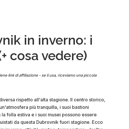
parcheggiare
a
Dubrovnik
(consigli,
parcheggi…)
nik in inverno: i
 (+ cosa vedere)
ene link di affiliazione - se li usa, riceviamo una piccola
ersa rispetto all'alta stagione. Il centro storico,
'atmosfera più tranquilla, i suoi bastioni
la folla estiva e i suoi musei possono essere
onquistati da questa Dubrovnik fuori stagione. Ecco