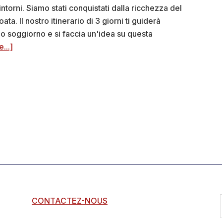
intorni. Siamo stati conquistati dalla ricchezza del
ta. Il nostro itinerario di 3 giorni ti guiderà
suo soggiorno e si faccia un'idea su questa
about
...]
Visitare
Dubrovnik
in
3
giorni:
i
nostri
itinerari
(+
foto)
CONTACTEZ-NOUS