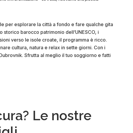
e per esplorare la città a fondo e fare qualche gita
ntro storico barocco patrimonio dell’UNESCO, i
sioni verso le isole croate, il programma è ricco.
are cultura, natura e relax in sette giorni. Con i
 Dubrovnik. Sfrutta al meglio il tuo soggiorno e fatti
na
ik:
cura? Le nostre
gli