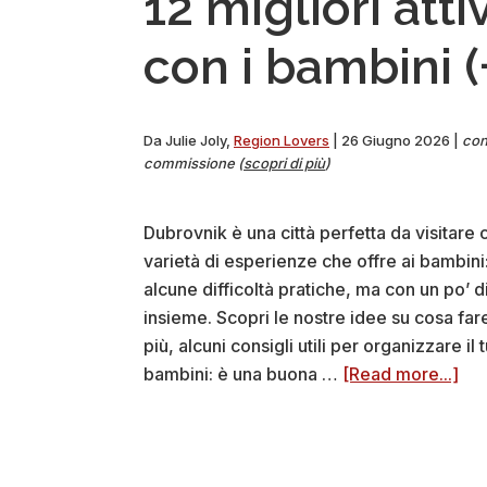
12 migliori att
con i bambini (
Da
Julie Joly
,
Region Lovers
|
26 Giugno 2026
|
cont
commissione (
scopri di più
)
Dubrovnik è una città perfetta da visitare c
varietà di esperienze che offre ai bambini:
alcune difficoltà pratiche, ma con un po’ 
insieme. Scopri le nostre idee su cosa far
più, alcuni consigli utili per organizzare il
abo
bambini: è una buona …
[Read more...]
12
mig
atti
a