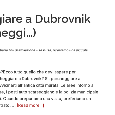
rovnik
n
iare a Dubrovnik
bini
heggi…)
sigli)
iene link di affiliazione - se li usa, riceviamo una piccola
to?Ecco tutto quello che devi sapere per
rcheggiare a Dubrovnik? Sì, parcheggiare a
vicinarti all'antica città murata. Le aree intorno a
e, i posti auto scarseggiano e la polizia municipale
ti. Quando prepariamo una visita, preferiamo un
about
etrato, …
[Read more...]
Dove