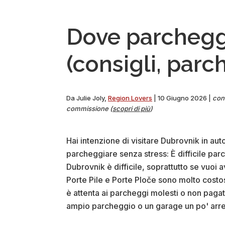
Dub
co
Dove parchegg
i
bam
(consigli, parc
(+
con
Da
Julie Joly
,
Region Lovers
|
10 Giugno 2026
|
cont
commissione (
scopri di più
)
Hai intenzione di visitare Dubrovnik in au
parcheggiare senza stress: È difficile pa
Dubrovnik è difficile, soprattutto se vuoi av
Porte Pile e Porte Ploče sono molto costos
è attenta ai parcheggi molesti o non paga
ampio parcheggio o un garage un po' arr