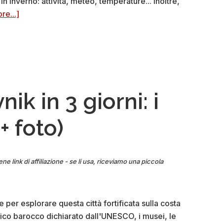
 in inverno: attività, meteo, temperature... Inoltre,
about
re...]
Visitare
Dubrovnik
in
inverno:
i
nostri
ik in 3 giorni: i
consigli
(+
(+ foto)
cosa
vedere)
ene link di affiliazione - se li usa, riceviamo una piccola
 per esplorare questa città fortificata sulla costa
orico barocco dichiarato dall'UNESCO, i musei, le