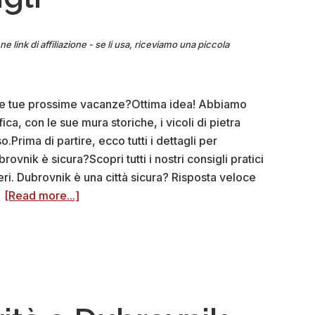
ne link di affiliazione - se li usa, riceviamo una piccola
 le tue prossime vacanze?Ottima idea! Abbiamo
ca, con le sue mura storiche, i vicoli di pietra
.Prima di partire, ecco tutti i dettagli per
rovnik è sicura?Scopri tutti i nostri consigli pratici
ri. Dubrovnik è una città sicura? Risposta veloce
about
…
[Read more...]
Dubrovnik
è
sicura?
Le
nostre
risposte