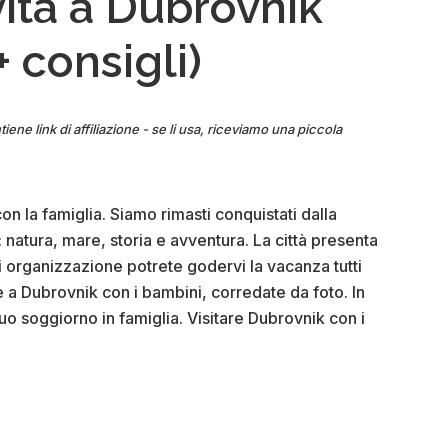
ività a Dubrovnik
+
consigli
+ consigli)
iene link di affiliazione - se li usa, riceviamo una piccola
on la famiglia. Siamo rimasti conquistati dalla
 natura, mare, storia e avventura. La città presenta
di organizzazione potrete godervi la vacanza tutti
e a Dubrovnik con i bambini, corredate da foto. In
 tuo soggiorno in famiglia. Visitare Dubrovnik con i
ut
liori
vità