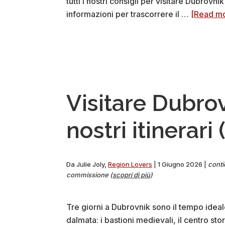
tutti i nostri consigli per visitare Dubrovnik
informazioni per trascorrere il …
[Read mo
Visitare Dubrovn
nostri itinerari 
Da
Julie Joly
,
Region Lovers
|
1 Giugno 2026
|
conti
commissione (
scopri di più
)
Tre giorni a Dubrovnik sono il tempo ideale
dalmata: i bastioni medievali, il centro st