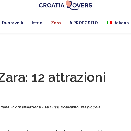
Croatia
Pour
Lovers
réveiller
Dubrovnik
Istria
Zara
A PROPOSITO
Italiano
vos
sens
en
Croatie
-
Le
ara: 12 attrazioni
blog
de
Claire
et
Manu
iene link di affiliazione - se li usa, riceviamo una piccola