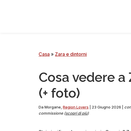
Passa
Vai
Passa
Passa
alla
al
alla
al
navigazione
contenuto
barra
piè
principale
principale
laterale
di
principale
pagina
Casa
»
Zara e dintorni
Cosa vedere a Z
(+ foto)
Da
Morgane
,
Region Lovers
|
23 Giugno 2026
|
cont
commissione (
scopri di più
)