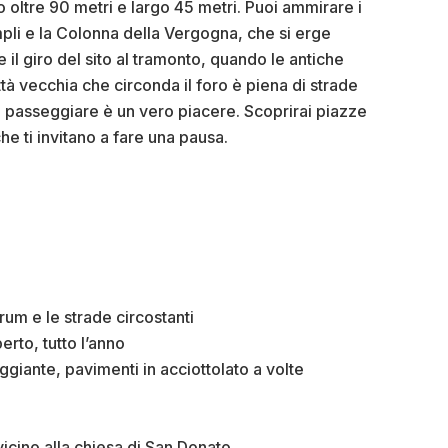
ungo oltre 90 metri e largo 45 metri. Puoi ammirare i
pli e la Colonna della Vergogna, che si erge
 il giro del sito al tramonto, quando le antiche
tà vecchia che circonda il foro è piena di strade
 passeggiare è un vero piacere. Scoprirai piazze
che ti invitano a fare una pausa.
orum e le strade circostanti
erto, tutto l’anno
giante, pavimenti in acciottolato a volte
vicino alla chiesa di San Donato.