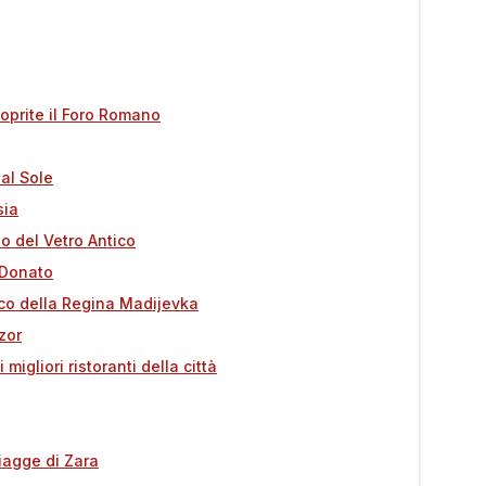
coprite il Foro Romano
 al Sole
sia
o del Vetro Antico
 Donato
arco della Regina Madijevka
zor
migliori ristoranti della città
piagge di Zara