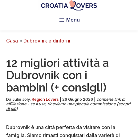
Vai
Passa
Passa
al
alla
al
Croatia
Pour
Lovers
Menu
contenuto
barra
piè
réveiller
principale
laterale
di
vos
principale
pagina
sens
Casa
»
Dubrovnik e dintorni
en
Croatie
12 migliori attività a
-
Le
Dubrovnik con i
blog
bambini (+ consigli)
de
Claire
Da
Julie Joly
,
Region Lovers
|
26 Giugno 2026
|
contiene link di
et
affiliazione - se li usa, riceviamo una piccola commissione (
scopri
di più
)
Manu
Dubrovnik è una città perfetta da visitare con la
famiglia. Siamo rimasti conquistati dalla varietà di