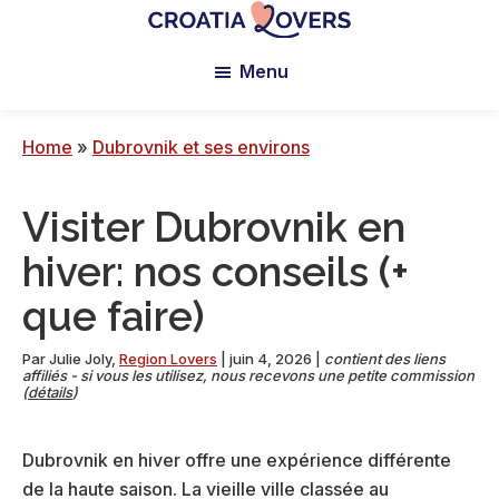
Passer
Passer
Passer
au
à
au
Croatia
Pour
Lovers
Menu
contenu
la
pied
réveiller
principal
barre
de
vos
latérale
page
sens
Home
»
Dubrovnik et ses environs
principale
en
Croatie
Visiter Dubrovnik en
-
Le
hiver: nos conseils (+
blog
que faire)
de
Claire
Par
Julie Joly
,
Region Lovers
|
juin 4, 2026
|
contient des liens
et
affiliés - si vous les utilisez, nous recevons une petite commission
(
détails
)
Manu
Dubrovnik en hiver offre une expérience différente
de la haute saison. La vieille ville classée au