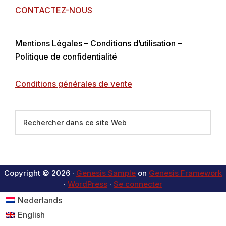
CONTACTEZ-NOUS
Mentions Légales – Conditions d’utilisation –
Politique de confidentialité
Conditions générales de vente
Rechercher
dans
ce
site
Web
Copyright © 2026 ·
Genesis Sample
on
Genesis Framework
·
WordPress
·
Se connecter
Nederlands
English