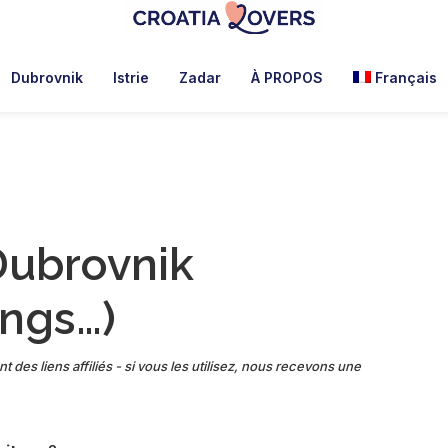
Croatia
Pour
Lovers
réveiller
Dubrovnik
Istrie
Zadar
À PROPOS
Français
vos
sens
en
Croatie
-
Le
Dubrovnik
blog
de
ings…)
Claire
et
Manu
nt des liens affiliés - si vous les utilisez, nous recevons une