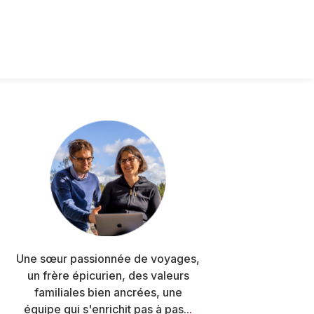
Barre
latérale
principale
Une sœur passionnée de voyages,
un frère épicurien, des valeurs
familiales bien ancrées, une
équipe qui s'enrichit pas à pas..
.