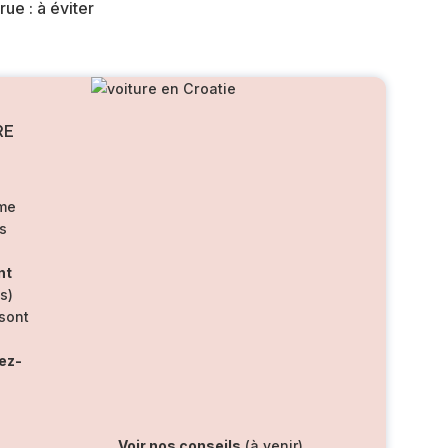
RE
rme
s
nt
s)
sont
ez-
Voir nos conseils
(à venir)