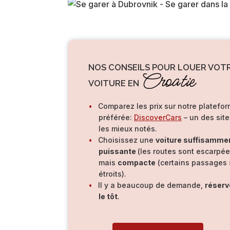
NOS CONSEILS POUR LOUER VOT
Croatie
VOITURE EN
Comparez les prix sur notre platefo
préférée:
DiscoverCars
– un des site
les mieux notés.
Choisissez une
voiture suffisamme
puissante
(les routes sont escarpée
mais
compacte
(certains passages 
étroits).
Il y a beaucoup de demande,
réserv
le tôt
.