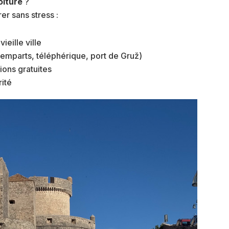
oiture
?
rer sans stress :
ieille ville
remparts, téléphérique, port de Gruž)
ions gratuites
rité