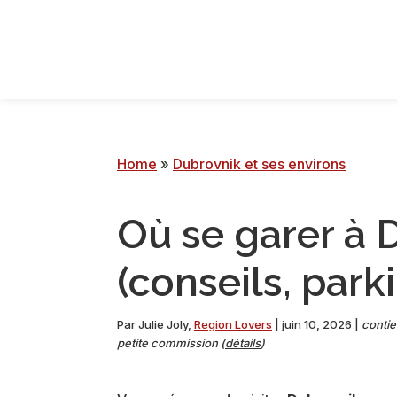
Passer
Passer
Passer
Passer
à
au
à
au
la
contenu
la
pied
navigation
principal
barre
de
principale
latérale
page
principale
Home
»
Dubrovnik et ses environs
Où se garer à 
(conseils, park
Par
Julie Joly
,
Region Lovers
|
juin 10, 2026
|
contie
petite commission (
détails
)