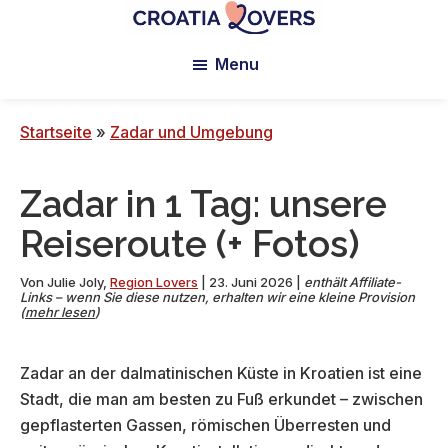
Zum
Zur
Zur
Hauptinhalt
primären
Fußzeile
Croatia
Pour
Lovers
Menu
springen
Seitenleiste
springen
réveiller
springen
vos
sens
Startseite
»
Zadar und Umgebung
en
Croatie
Zadar in 1 Tag: unsere
-
Le
Reiseroute (+ Fotos)
blog
de
Von
Julie Joly
,
Region Lovers
|
23. Juni 2026
|
enthält Affiliate-
Links – wenn Sie diese nutzen, erhalten wir eine kleine Provision
Claire
(
mehr lesen
)
et
Manu
Zadar an der dalmatinischen Küste in Kroatien ist eine
Stadt, die man am besten zu Fuß erkundet – zwischen
gepflasterten Gassen, römischen Überresten und