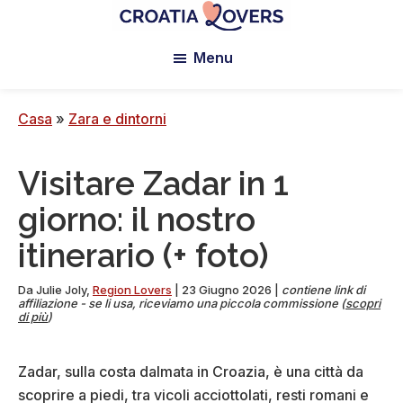
Vai
Passa
Passa
al
alla
al
Croatia
Pour
Lovers
Menu
contenuto
barra
piè
réveiller
principale
laterale
di
vos
principale
pagina
sens
Casa
»
Zara e dintorni
en
Croatie
Visitare Zadar in 1
-
Le
giorno: il nostro
blog
itinerario (+ foto)
de
Claire
Da
Julie Joly
,
Region Lovers
|
23 Giugno 2026
|
contiene link di
et
affiliazione - se li usa, riceviamo una piccola commissione (
scopri
di più
)
Manu
Zadar, sulla costa dalmata in Croazia, è una città da
scoprire a piedi, tra vicoli acciottolati, resti romani e