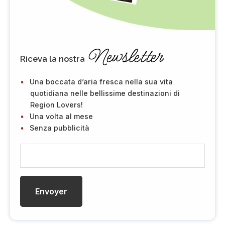
Newsletter
Riceva la nostra
Una boccata d’aria fresca nella sua vita
quotidiana nelle bellissime destinazioni di
Region Lovers!
Una volta al mese
Senza pubblicità
E
-
m
a
i
l