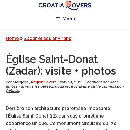
Passer
Passer
Passer
au
à
au
Croatia
Pour
Lovers
Menu
contenu
la
pied
réveiller
principal
barre
de
vos
latérale
page
sens
Home
»
Zadar et ses environs
principale
en
Croatie
Église Saint-Donat
-
Le
(Zadar): visite + photos
blog
de
Par
Morgane
,
Region Lovers
|
avril 21, 2026
|
contient des liens
affiliés - si vous les utilisez, nous recevons une petite commission
Claire
(
détails
)
et
Manu
Derrière son architecture préromane imposante,
l’Église Saint-Donat à Zadar vous promet une
expérience unique. Ce monument circulaire du IXe