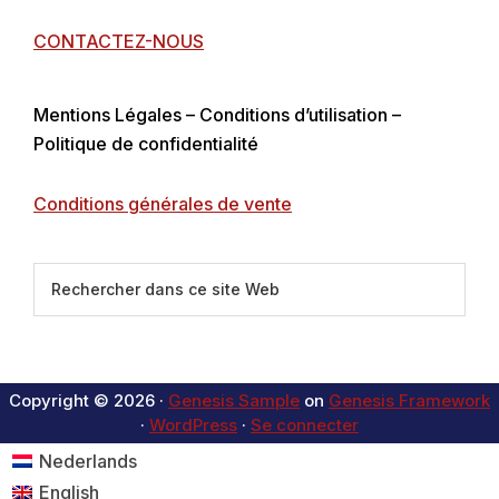
CONTACTEZ-NOUS
Mentions Légales – Conditions d’utilisation –
Politique de confidentialité
Conditions générales de vente
Rechercher
dans
ce
site
Web
Copyright © 2026 ·
Genesis Sample
on
Genesis Framework
·
WordPress
·
Se connecter
Nederlands
English