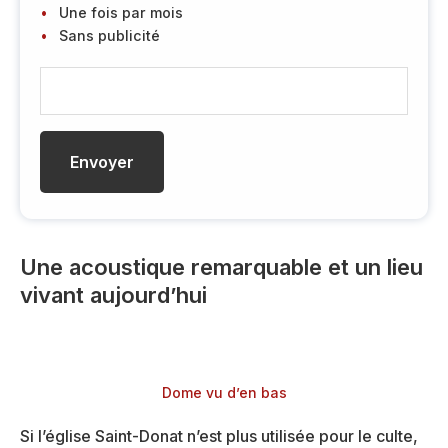
Une fois par mois
Sans publicité
E
-
m
a
i
l
Une acoustique remarquable et un lieu
vivant aujourd’hui
Dome vu d’en bas
Si l’église Saint-Donat n’est plus utilisée pour le culte,