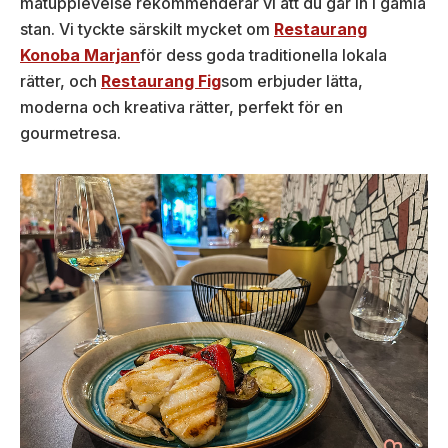
matupplevelse rekommenderar vi att du går in i gamla
stan. Vi tyckte särskilt mycket om
Restaurang
Konoba Marjan
för dess goda traditionella lokala
rätter, och
Restaurang Fig
som erbjuder lätta,
moderna och kreativa rätter, perfekt för en
gourmetresa.