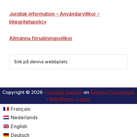
Juridisk information – Användarvillkor –
Integritetspolicy
Allmänna försäljningsvillkor
Sök
på
denna
webbplats
Copyright © 2026 ·
Genesis Sample
on
Genesis Framework
·
WordPress
·
Log in
Français
Nederlands
English
Deutsch