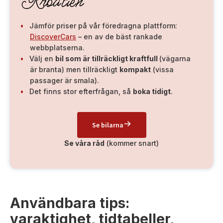
Kroatien
Jämför priser på vår föredragna plattform:
DiscoverCars
– en av de bäst rankade
webbplatserna.
Välj en
bil som är tillräckligt kraftfull
(vägarna
är branta) men tillräckligt
kompakt
(vissa
passager är smala).
Det finns stor efterfrågan, så
boka tidigt
.
Se bilarna
Se våra råd
(kommer snart)
Användbara tips:
varaktighet, tidtabeller,