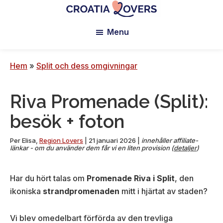
Hoppa
Hoppa
Hoppa
till
till
till
Croatia
Pour
Lovers
Menu
huvudinnehåll
primärt
sidfoten
réveiller
sidofält
vos
sens
Hem
»
Split och dess omgivningar
en
Croatie
Riva Promenade (Split):
-
Le
besök + foton
blog
de
Per
Elisa
,
Region Lovers
|
21 januari 2026
|
innehåller affiliate-
länkar - om du använder dem får vi en liten provision (
detaljer
)
Claire
et
Har du hört talas om
Promenade Riva i Split
, den
Manu
ikoniska
strandpromenaden
mitt i hjärtat av staden?
Vi blev omedelbart förförda av den trevliga