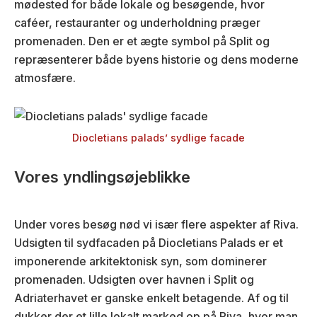
mødested for både lokale og besøgende, hvor
caféer, restauranter og underholdning præger
promenaden. Den er et ægte symbol på Split og
repræsenterer både byens historie og dens moderne
atmosfære.
Diocletians palads’ sydlige facade
Vores yndlingsøjeblikke
Under vores besøg nød vi især flere aspekter af Riva.
Udsigten til sydfacaden på Diocletians Palads er et
imponerende arkitektonisk syn, som dominerer
promenaden. Udsigten over havnen i Split og
Adriaterhavet er ganske enkelt betagende. Af og til
dukker der et lille lokalt marked op på Riva, hvor man