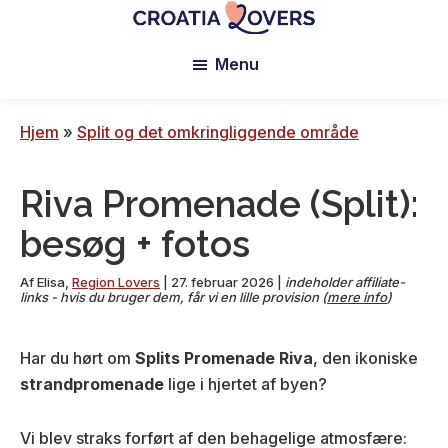
Spring
Spring
Spring
til
til
til
Croatia
Pour
Lovers
Menu
hovedindhold
den
sidefod
réveiller
primære
vos
sidebar
sens
Hjem
»
Split og det omkringliggende område
en
Croatie
Riva Promenade (Split):
-
Le
besøg + fotos
blog
de
Af
Elisa
,
Region Lovers
|
27. februar 2026
|
indeholder affiliate-
links - hvis du bruger dem, får vi en lille provision (
mere info
)
Claire
et
Har du hørt om
Splits Promenade Riva
, den ikoniske
Manu
strandpromenade
lige i hjertet af byen?
Vi blev straks forført af den behagelige atmosfære: