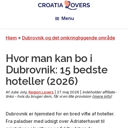
Spring
Spring
Spring
til
til
til
Croatia
Pour
Lovers
Menu
hovedindhold
den
sidefod
réveiller
primære
vos
sidebar
sens
Hjem
»
Dubrovnik og det omkringliggende område
en
Croatie
Hvor man kan bo i
-
Le
Dubrovnik: 15 bedste
blog
hoteller (2026)
de
Claire
Af
Julie Joly
,
Region Lovers
|
27. maj 2026
|
indeholder affiliate-
et
links - hvis du bruger dem, får vi en lille provision (
mere info
)
Manu
Dubrovnik er hjemsted for en bred vifte af hoteller.
Fra paladser med udsigt over Adriaterhavet til