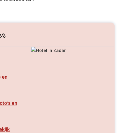
r
s en
foto’s en
ekijk