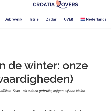
Croatia
Pour
Lovers
réveiller
Dubrovnik
Istrië
Zadar
OVER
Nederlands
vos
sens
en
Croatie
-
Le
n de winter: onze
blog
de
swaardigheden)
Claire
et
Manu
affiliate-links - als u deze gebruikt, krijgen wij een kleine