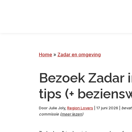
Ga
Overslaan
Ga
Naar
naar
naar
naar
voettekst
primaire
hoofdinhoud
de
navigatie
primaire
zijbalk
Home
»
Zadar en omgeving
Bezoek Zadar i
tips (+ bezien
Door
Julie Joly
,
Region Lovers
|
17 juni 2026
|
bevat 
commissie (
meer lezen
)