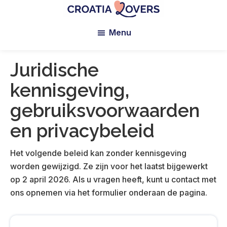
Overslaan
Ga
Naar
naar
naar
voettekst
Croatia
Pour
Lovers
Menu
hoofdinhoud
de
réveiller
primaire
vos
zijbalk
sens
Juridische
en
kennisgeving,
Croatie
-
gebruiksvoorwaarden
Le
en privacybeleid
blog
de
Het volgende beleid kan zonder kennisgeving
Claire
worden gewijzigd. Ze zijn voor het laatst bijgewerkt
et
op 2 april 2026. Als u vragen heeft, kunt u contact met
Manu
ons opnemen via het formulier onderaan de pagina.