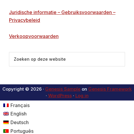
Juridische informatie – Gebruiksvoorwaarden –
Privacybeleid
Verkoopvoorwaarden
Zoeken
op
deze
website
Copyright © 2026 ·
Genesis Sample
on
Genesis Framework
·
WordPress
·
Log in
Français
English
Deutsch
Português