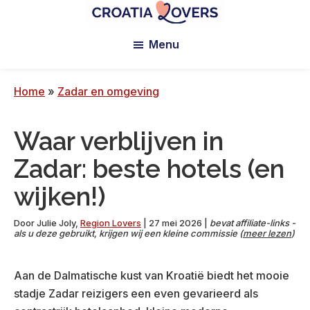
Overslaan
Ga
Naar
naar
naar
voettekst
Croatia
Pour
Lovers
Menu
hoofdinhoud
de
réveiller
primaire
vos
zijbalk
sens
Home
»
Zadar en omgeving
en
Croatie
Waar verblijven in
-
Le
Zadar: beste hotels (en
blog
wijken!)
de
Claire
Door
Julie Joly
,
Region Lovers
|
27 mei 2026
|
bevat affiliate-links -
et
als u deze gebruikt, krijgen wij een kleine commissie (
meer lezen
)
Manu
Aan de Dalmatische kust van Kroatië biedt het mooie
stadje Zadar reizigers een even gevarieerd als