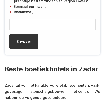
prachtige bestemmingen van Region Lovers!
Eenmaal per maand
Reclamevrij
E
-
m
a
i
l
Beste boetiekhotels in Zadar
Zadar zit vol met karaktervolle etablissementen, vaak
gevestigd in historische gebouwen in het centrum. We
hebben de volgende geselecteerd.