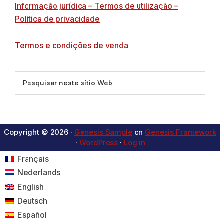
Informação jurídica – Termos de utilização –
Política de privacidade
Termos e condições de venda
Pesquisar
neste
sítio
Web
Copyright © 2026 ·
Genesis Sample
on
Genesis Framework
·
WordPress
·
Log in
Français
Nederlands
English
Deutsch
Español