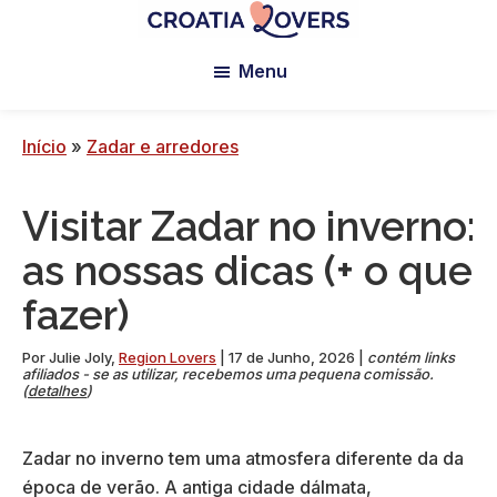
Saltar
Saltar
Saltar
para
para
para
Croatia
Pour
Lovers
Menu
o
a
o
réveiller
conteúdo
barra
rodapé
vos
principal
lateral
sens
Início
»
Zadar e arredores
principal
en
Croatie
Visitar Zadar no inverno:
-
Le
as nossas dicas (+ o que
blog
fazer)
de
Claire
Por
Julie Joly
,
Region Lovers
|
17 de Junho, 2026
|
contém links
et
afiliados - se as utilizar, recebemos uma pequena comissão.
(
detalhes
)
Manu
Zadar no inverno tem uma atmosfera diferente da da
época de verão. A antiga cidade dálmata,