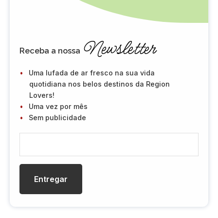
Newsletter
Receba a nossa
Uma lufada de ar fresco na sua vida
quotidiana nos belos destinos da Region
Lovers!
Uma vez por mês
Sem publicidade
C
o
r
r
e
i
o