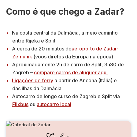
e
Como é que chego a Zadar?
l
e
t
Na costa central da Dalmácia, a meio caminho
r
entre Rijeka e Split
ó
A cerca de 20 minutos do
aeroporto de Zadar-
n
Zemunik
(voos diretos da Europa na época)
i
Aproximadamente 2h de carro de Split, 3h30 de
c
Zagreb –
compare carros de aluguer aqui
o
Ligações de ferry
a partir de Ancona (Itália) e
das ilhas da Dalmácia
Autocarro de longo curso de Zagreb e Split via
Flixbus
ou
autocarro local