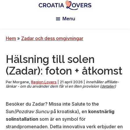
Hoppa
Hoppa
Hoppa
till
till
till
Croatia
Pour
Lovers
Menu
huvudinnehåll
primärt
sidfoten
réveiller
sidofält
vos
sens
Hem
»
Zadar och dess omgivningar
en
Croatie
Hälsning till solen
-
Le
(Zadar): foton + åtkomst
blog
de
Per
Morgane
,
Region Lovers
|
21 april 2026
|
innehåller affiliate-
länkar - om du använder dem får vi en liten provision (
detaljer
)
Claire
et
Besöker du Zadar? Missa inte Salute to the
Manu
Sun
(Pozdrav Suncu
på kroatiska), en
konstnärlig
solinstallation
som är en symbol för
strandpromenaden. Detta innovativa verk erbjuder en