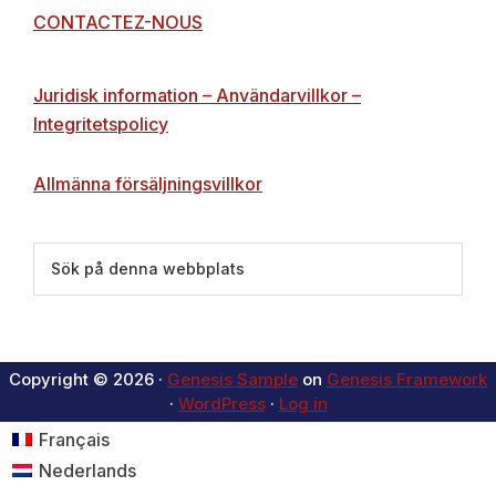
CONTACTEZ-NOUS
Juridisk information – Användarvillkor –
Integritetspolicy
Allmänna försäljningsvillkor
Sök
på
denna
webbplats
Copyright © 2026 ·
Genesis Sample
on
Genesis Framework
·
WordPress
·
Log in
Français
Nederlands