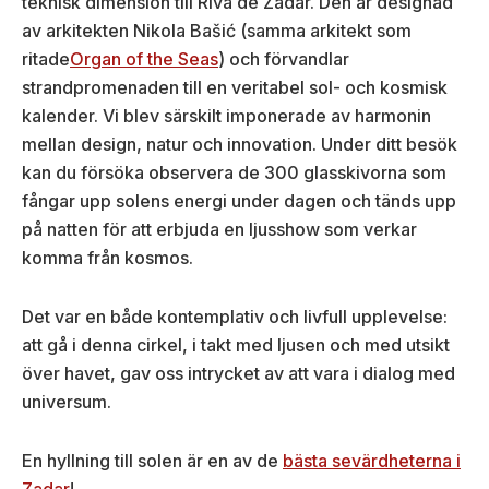
teknisk dimension till Riva de Zadar. Den är designad
av arkitekten Nikola Bašić (samma arkitekt som
ritade
Organ of the Seas
) och förvandlar
strandpromenaden till en veritabel sol- och kosmisk
kalender. Vi blev särskilt imponerade av harmonin
mellan design, natur och innovation. Under ditt besök
kan du försöka observera de 300 glasskivorna som
fångar upp solens energi under dagen och tänds upp
på natten för att erbjuda en ljusshow som verkar
komma från kosmos.
Det var en både kontemplativ och livfull upplevelse:
att gå i denna cirkel, i takt med ljusen och med utsikt
över havet, gav oss intrycket av att vara i dialog med
universum.
En hyllning till solen är en av de
bästa sevärdheterna i