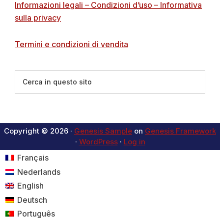
Informazioni legali – Condizioni d’uso – Informativa
sulla privacy
Termini e condizioni di vendita
Cerca
in
questo
sito
Copyright © 2026 ·
Genesis Sample
on
Genesis Framework
·
WordPress
·
Log in
Français
Nederlands
English
Deutsch
Português