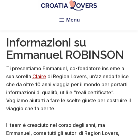
Vai
Passa
Passa
al
alla
al
Croatia
Pour
Lovers
Menu
contenuto
barra
piè
réveiller
principale
laterale
di
vos
principale
pagina
sens
Informazioni su
en
Emmanuel ROBINSON
Croatie
-
Ti presentiamo Emmanuel, co-fondatore insieme a
Le
sua sorella
Claire
di Region Lovers, un’azienda felice
blog
che da oltre 10 anni viaggia per il mondo per portarti
de
informazioni di qualità, utili e “reali certificate”.
Claire
Vogliamo aiutarti a fare le scelte giuste per costruire il
et
viaggio che fa per te.
Manu
Il team è cresciuto nel corso degli anni, ma
Emmanuel, come tutti gli autori di Region Lovers,