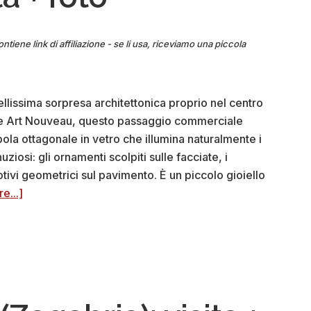
ontiene link di affiliazione - se li usa, riceviamo una piccola
lissima sorpresa architettonica proprio nel centro
tile Art Nouveau, questo passaggio commerciale
pola ottagonale in vetro che illumina naturalmente i
ziosi: gli ornamenti scolpiti sulle facciate, i
motivi geometrici sul pavimento. È un piccolo gioiello
about
e...]
Passaggio
dell’Ottagono
(Zagabria):
visita
+
foto