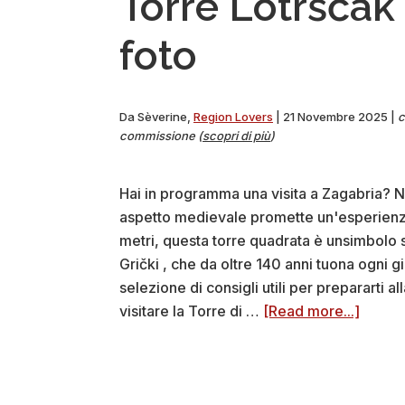
Torre Lotrščak (
foto
Da
Sèverine
,
Region Lovers
|
21 Novembre 2025
|
c
commissione (
scopri di più
)
Hai in programma una visita a Zagabria? Non
aspetto medievale promette un'esperienza u
metri, questa torre quadrata è unsimbolo s
Grički , che da oltre 140 anni tuona ogni 
selezione di consigli utili per prepararti a
about
visitare la Torre di …
[Read more...]
Torre
Lotršč
(Zagab
visita