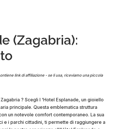
croato
di
arte
naif
(Zagabria):
e (Zagabria):
visita
+
oto
foto
ontiene link di affiliazione - se li usa, riceviamo una piccola
Zagabria ? Scegli l 'Hotel Esplanade, un gioiello
iaria principale. Questa emblematica struttura
5 con un notevole comfort contemporaneo. La sua
ci e i parchi cittadini, ti permette di raggiungere a