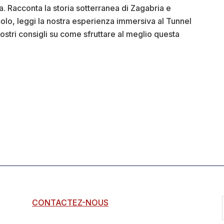
. Racconta la storia sotterranea di Zagabria e
colo, leggi la nostra esperienza immersiva al Tunnel
nostri consigli su come sfruttare al meglio questa
bout
unnel
rič
Zagabria):
nsigli
oto
CONTACTEZ-NOUS