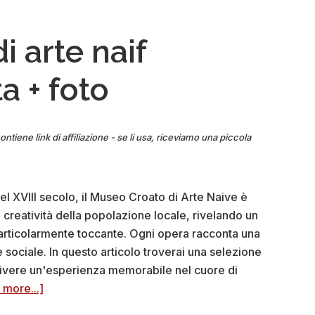
 arte naif
ta + foto
ontiene link di affiliazione - se li usa, riceviamo una piccola
l XVIII secolo, il Museo Croato di Arte Naive è
a creatività della popolazione locale, rivelando un
particolarmente toccante. Ogni opera racconta una
 sociale. In questo articolo troverai una selezione
a e vivere un'esperienza memorabile nel cuore di
about
 more...]
Museo