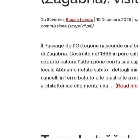
Da
Sèverine
,
Region Lovers
|
10 Dicembre 2025
|
c
commissione (
scopri di più
)
Il Passage de l'Octogone nasconde una bel
di Zagabria. Costruito nel 1899 in puro s
coperto cattura l'attenzione con la sua cu
locali. Abbiamo notato subito i dettagli minu
cancelli in ferro battuto e le piastrelle a 
architettonico che merita una …
[Read mor