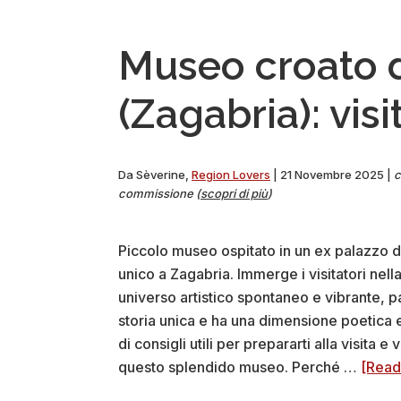
+
foto
Museo croato di
(Zagabria): visi
Da
Sèverine
,
Region Lovers
|
21 Novembre 2025
|
c
commissione (
scopri di più
)
Piccolo museo ospitato in un ex palazzo de
unico a Zagabria. Immerge i visitatori nell
universo artistico spontaneo e vibrante, 
storia unica e ha una dimensione poetica e
di consigli utili per prepararti alla visit
questo splendido museo. Perché …
[Read