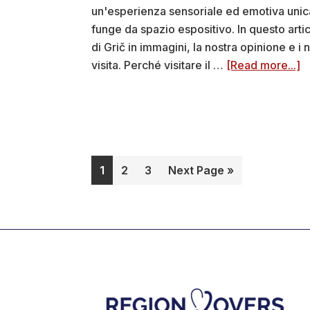
un'esperienza sensoriale ed emotiva unica
funge da spazio espositivo. In questo arti
di Grič in immagini, la nostra opinione e i 
a
visita. Perché visitare il …
[Read more...]
T
di
G
(
co
Pagina
Pagina
Pagina
Go
1
2
3
Next Page »
+
to
f
Footer