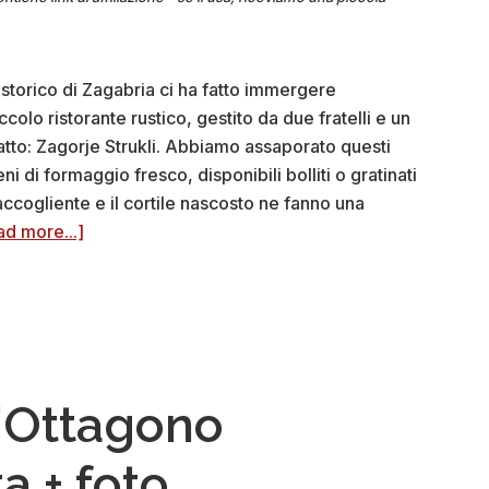
 storico di Zagabria ci ha fatto immergere
colo ristorante rustico, gestito da due fratelli e un
iatto: Zagorje Strukli. Abbiamo assaporato questi
eni di formaggio fresco, disponibili bolliti o gratinati
accogliente e il cortile nascosto ne fanno una
about
ad more...]
Ristorante
La
Struk
(Zagabria):
recensione
+
l’Ottagono
foto
ta + foto