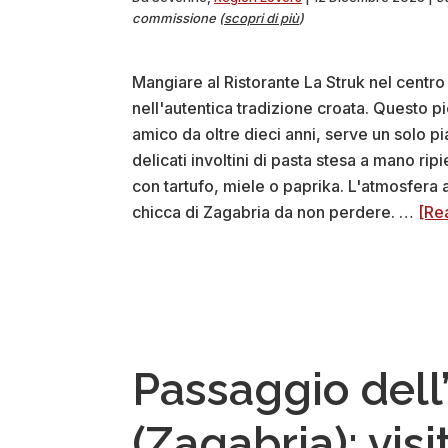
commissione (
scopri di più
)
Mangiare al Ristorante La Struk nel centro
nell'autentica tradizione croata. Questo pic
amico da oltre dieci anni, serve un solo p
delicati involtini di pasta stesa a mano ripi
con tartufo, miele o paprika. L'atmosfera 
chicca di Zagabria da non perdere. …
[Re
Passaggio del
(Zagabria): visi