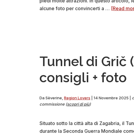
piedi molte attrazioni. In questo articolo,
alcune foto per convincerti a …
[Read more
Tunnel di Grič 
consigli + foto
Da
Sèverine
,
Region Lovers
|
14 Novembre 2025
|
c
commissione (
scopri di più
)
Situato sotto la città alta di Zagabria, il 
durante la Seconda Guerra Mondiale come r