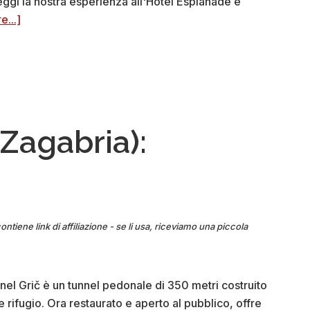
 leggi la nostra esperienza all'Hôtel Esplanade e
about
...]
Hotel
Esplanade
(Zagabria):
recensione
+
foto
(Zagabria):
ontiene link di affiliazione - se li usa, riceviamo una piccola
Tunnel Grič è un tunnel pedonale di 350 metri costruito
ifugio. Ora restaurato e aperto al pubblico, offre