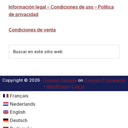
Información legal – Condiciones de uso – Política
de privacidad
Condiciones de venta
Buscar
en
este
sitio
web
Copyright © 2026 ·
Genesis Sample
on
Genesis Framework
·
WordPress
·
Log in
Français
Nederlands
English
Deutsch