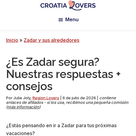
Ir
Saltar
Saltar
al
a
al
Croatia
Pour
Lovers
Menu
contenido
la
pie
réveiller
principal
barra
de
vos
lateral
página
sens
Inicio
»
Zadar y sus alrededores
principal
en
Croatie
¿Es Zadar segura?
-
Le
Nuestras respuestas +
blog
consejos
de
Claire
Por
Julie Joly
,
Region Lovers
|
6 de julio de 2026
|
contiene
et
enlaces de afiliados - si los usa, recibimos una pequeña comisión
(
más información
)
Manu
¿Estás pensando en ir a Zadar para tus próximas
vacaciones?