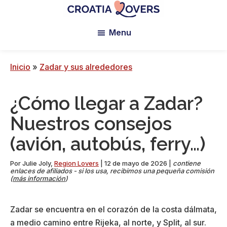
Ir
Saltar
Saltar
al
a
al
Croatia
Pour
Lovers
Menu
contenido
la
pie
réveiller
principal
barra
de
vos
lateral
página
sens
Inicio
»
Zadar y sus alrededores
principal
en
Croatie
¿Cómo llegar a Zadar?
-
Le
Nuestros consejos
blog
(avión, autobús, ferry…)
de
Claire
Por
Julie Joly
,
Region Lovers
|
12 de mayo de 2026
|
contiene
et
enlaces de afiliados - si los usa, recibimos una pequeña comisión
(
más información
)
Manu
Zadar se encuentra en el corazón de la costa dálmata,
a medio camino entre Rijeka, al norte, y Split, al sur.