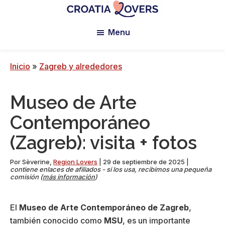
Ir
Saltar
Saltar
al
a
al
Croatia
Pour
Lovers
Menu
contenido
la
pie
réveiller
principal
barra
de
vos
lateral
página
sens
Inicio
»
Zagreb y alrededores
principal
en
Croatie
Museo de Arte
-
Le
Contemporáneo
blog
(Zagreb): visita + fotos
de
Claire
Por
Sèverine
,
Region Lovers
|
29 de septiembre de 2025
|
et
contiene enlaces de afiliados - si los usa, recibimos una pequeña
comisión (
más información
)
Manu
El
Museo de Arte Contemporáneo
de Zagreb
,
también conocido como
MSU
, es un importante