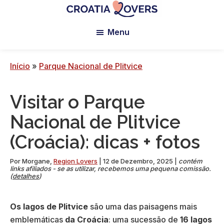
Saltar
Saltar
Saltar
para
para
para
Croatia
Pour
Lovers
Menu
o
a
o
réveiller
conteúdo
barra
rodapé
vos
principal
lateral
sens
Início
»
Parque Nacional de Plitvice
principal
en
Croatie
Visitar o Parque
-
Le
Nacional de Plitvice
blog
(Croácia): dicas + fotos
de
Claire
Por
Morgane
,
Region Lovers
|
12 de Dezembro, 2025
|
contém
et
links afiliados - se as utilizar, recebemos uma pequena comissão.
(
detalhes
)
Manu
Os lagos de Plitvice
são uma das paisagens mais
emblemáticas
da Croácia
: uma sucessão de
16
lagos